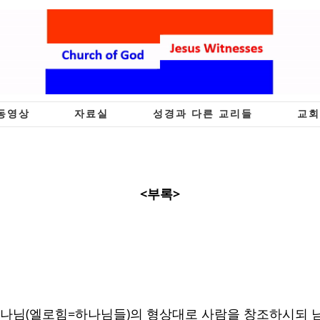
동영상
자료실
성경과 다른 교리들
교회
<부록>
하나님(엘로힘=하나님들)의 형상대로 사람을 창조하시되 남자