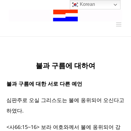
Skip
Korean
to
content
불과 구름에 대하여
불과 구름에 대한 서로 다른 예언
심판주로 오실 그리스도는 불에 옹위되어 오신다고
하였다.
<사66:15~16> 보라 여호와께서 불에 옹위되어 강